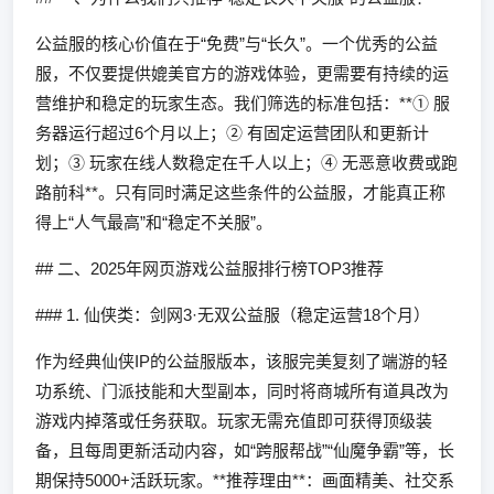
公益服的核心价值在于“免费”与“长久”。一个优秀的公益
服，不仅要提供媲美官方的游戏体验，更需要有持续的运
营维护和稳定的玩家生态。我们筛选的标准包括：**① 服
务器运行超过6个月以上；② 有固定运营团队和更新计
划；③ 玩家在线人数稳定在千人以上；④ 无恶意收费或跑
路前科**。只有同时满足这些条件的公益服，才能真正称
得上“人气最高”和“稳定不关服”。
## 二、2025年网页游戏公益服排行榜TOP3推荐
### 1. 仙侠类：剑网3·无双公益服（稳定运营18个月）
作为经典仙侠IP的公益服版本，该服完美复刻了端游的轻
功系统、门派技能和大型副本，同时将商城所有道具改为
游戏内掉落或任务获取。玩家无需充值即可获得顶级装
备，且每周更新活动内容，如“跨服帮战”“仙魔争霸”等，长
期保持5000+活跃玩家。**推荐理由**：画面精美、社交系