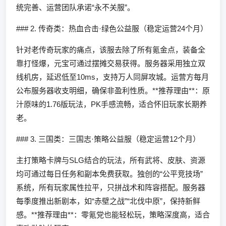
统完善、运营团队承诺“永不关服”。
### 2. 传奇类：热血合击·绿色公益服（稳定运营24个月）
针对老传奇玩家的痛点，该服去除了所有氪金点，装备全
靠打怪爆，元宝可通过摆摊交易获得。服务器采用独立双
线机房，延迟低至10ms，支持万人同屏攻城。运营方每月
公布服务器收支明细，确保非盈利性质。**推荐理由**：原
汁原味的1.76版玩法，PK手感流畅，适合怀旧玩家长期养
老。
### 3. 三国类：三国志·策略公益服（稳定运营12个月）
主打策略卡牌与SLG结合的玩法，所有武将、皮肤、资源
均可通过每日任务和副本免费获取。独创的“公平竞技场”
系统，所有玩家属性拉平，只拼战术和阵容搭配。服务器
每季度推出新剧本，如“赤壁之战”“北伐中原”，保持新鲜
感。**推荐理由**：零氪党也能轻松玩，策略深度高，适合