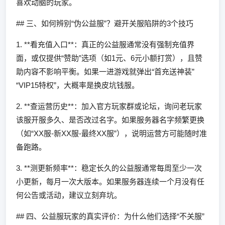
喜欢动脑的玩家。
## 三、如何辨别“伪公益服”？避开关服陷阱的3个技巧
1. **看充值入口**：真正的公益服通常没有强制充值界
面，或仅提供“赞助”选项（如1元、6元小额打赏），且赞
助内容不影响平衡。如果一进游戏就弹出“首充送神装”
“VIP15特权”，大概率是换皮坑钱服。
2. **查运营历史**：加入官方玩家群或论坛，询问老玩家
该服开服多久、是否改过名字。如果服务器名字频繁更换
（如“XX服-新XX服-最终XX服”），说明运营方可能随时准
备跑路。
3. **测更新频率**：稳定长久的公益服通常每周至少一次
小更新，每月一次大版本。如果服务器连续一个月没有任
何公告或活动，建议立刻弃坑。
## 四、公益服玩家的真实评价：为什么他们选择“不关服”