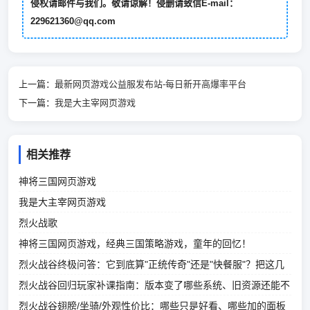
侵权请邮件与我们。敬请谅解！侵删请致信E-mail：
229621360@qq.com
上一篇：
最新网页游戏公益服发布站-每日新开高爆率平台
下一篇：
我是大主宰网页游戏
相关推荐
神将三国网页游戏
我是大主宰网页游戏
烈火战歌
神将三国网页游戏，经典三国策略游戏，童年的回忆！
烈火战谷终极问答：它到底算"正统传奇"还是"快餐服"？把这几
点看明白再决定留不留
烈火战谷回归玩家补课指南：版本变了哪些系统、旧资源还能不
能用、最快追赶路线
烈火战谷翅膀/坐骑/外观性价比：哪些只是好看、哪些加的面板